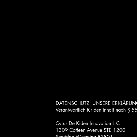
Sadia De Kiden
From Law to Care — Protecting Peoples Futures.
DATENSCHUTZ: UNSERE ERKLÄRUN
Verantwortlich für den Inhalt nach § 5
Cyrus De Kiden Innovation LLC
1309 Coffeen Avenue STE 1200
Sheridan Wyoming 82801