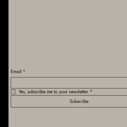
Sadia De Kiden
From Law to Care — Protecting
People's
Futures
Email
*
Yes, subscribe me to your newsletter.
*
Subscribe